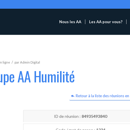
Nous les AA
Les AA pour vous?
/
n ligne
par
Admin Digital
upe AA Humilité
Retour à la liste des réunions en 
ID de réunion :
84935493840
Code / mot de passe :
1234