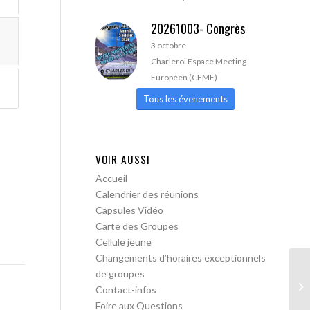
20261003- Congrès
3 octobre
Charleroi Espace Meeting
Européen (CEME)
Tous les évenements
VOIR AUSSI
Accueil
Calendrier des réunions
Capsules Vidéo
Carte des Groupes
Cellule jeune
Changements d’horaires exceptionnels
de groupes
AA
Contact-infos
Foire aux Questions