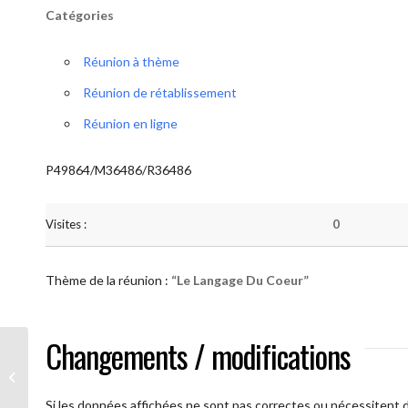
Catégories
Réunion à thème
Réunion de rétablissement
Réunion en ligne
P49864/M36486/R36486
Visites :
0
Thème de la réunion :
“Le Langage Du Coeur”
Changements / modifications
AA Humilité (Le Langage Du Coeur)
Si les données affichées ne sont pas correctes ou nécessitent d'