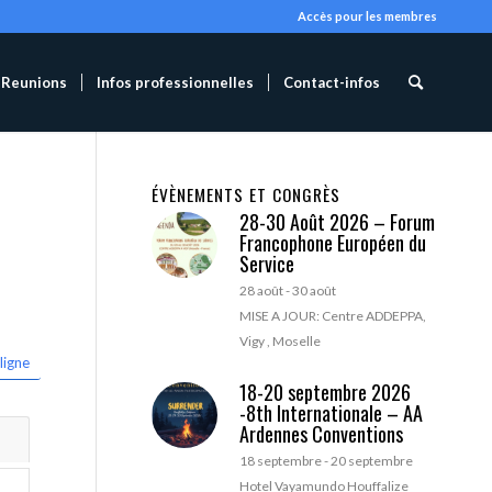
Accès pour les membres
Reunions
Infos professionnelles
Contact-infos
ÉVÈNEMENTS ET CONGRÈS
28-30 Août 2026 – Forum
Francophone Européen du
Service
28 août
-
30 août
MISE A JOUR: Centre ADDEPPA,
Vigy , Moselle
ligne
18-20 septembre 2026
-8th Internationale – AA
Ardennes Conventions
18 septembre
-
20 septembre
Hotel Vayamundo Houffalize