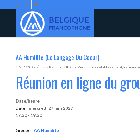
AA Humilité (Le Langage Du Coeur)
/
27/06/2029
dans
Réunion à thème
,
Réunion de rétablissement
,
Réunion e
Réunion en ligne du gro
Date/heure
Date -
mercredi 27 juin 2029
17:30 - 19:30
Groupe :
AA Humilité