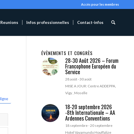
Accès pour les membres
Reunions
Infos professionnelles
Contact-infos
ÉVÈNEMENTS ET CONGRÈS
28-30 Août 2026 – Forum
Francophone Européen du
Service
28 août
-
30 août
MISE A JOUR: Centre ADDEPPA,
Vigy , Moselle
ligne
18-20 septembre 2026
-8th Internationale – AA
Ardennes Conventions
18 septembre
-
20 septembre
Hotel Vayamundo Houffalize