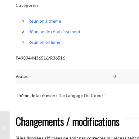
Catégories
Réunion à thème
Réunion de rétablissement
Réunion en ligne
P49894/M36516/R36516
Visites :
0
Thème de la réunion :
“Le Langage Du Coeur”
Changements / modifications
AA Humilité (Le Langage Du Coeur)
Si les données affichées ne sont pas correctes ou nécessitent d'