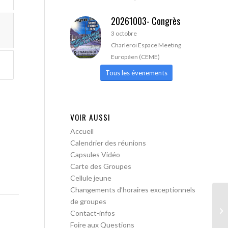
20261003- Congrès
3 octobre
Charleroi Espace Meeting
Européen (CEME)
Tous les évenements
VOIR AUSSI
Accueil
Calendrier des réunions
Capsules Vidéo
Carte des Groupes
Cellule jeune
Changements d’horaires exceptionnels
de groupes
AA
Contact-infos
Foire aux Questions