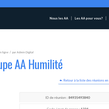
Nous les AA
Les AA pour vous?
/
n ligne
par
Admin Digital
upe AA Humilité
Retour à la liste des réunions en 
ID de réunion :
84935493840
Code / mot de passe :
1234