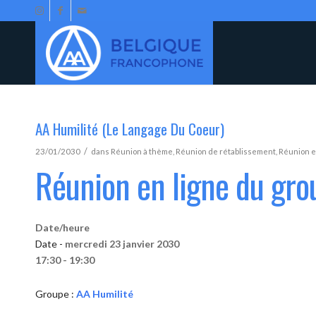
AA Humilité (Le Langage Du Coeur)
/
23/01/2030
dans
Réunion à thème
,
Réunion de rétablissement
,
Réunion e
Réunion en ligne du gro
Date/heure
Date -
mercredi 23 janvier 2030
17:30 - 19:30
Groupe :
AA Humilité