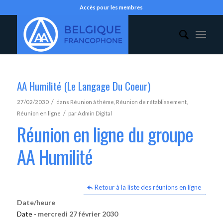
Accès pour les membres
AA Humilité (Le Langage Du Coeur)
/
27/02/2030
dans
Réunion à thème
,
Réunion de rétablissement
,
/
Réunion en ligne
par
Admin Digital
Réunion en ligne du groupe
AA Humilité
Retour à la liste des réunions en ligne
Date/heure
Date -
mercredi 27 février 2030