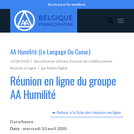
Accès pour les membres
AA Humilité (Le Langage Du Coeur)
/
10/04/2030
dans
Réunion à thème
,
Réunion de rétablissement
,
/
Réunion en ligne
par
Admin Digital
Réunion en ligne du groupe
AA Humilité
Retour à la liste des réunions en ligne
Date/heure
Date -
mercredi 10 avril 2030