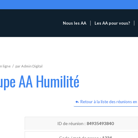
Nous les AA
Les AA pour vous?
/
n ligne
par
Admin Digital
upe AA Humilité
Retour à la liste des réunions en 
ID de réunion :
84935493840
Code / mot de passe :
1234