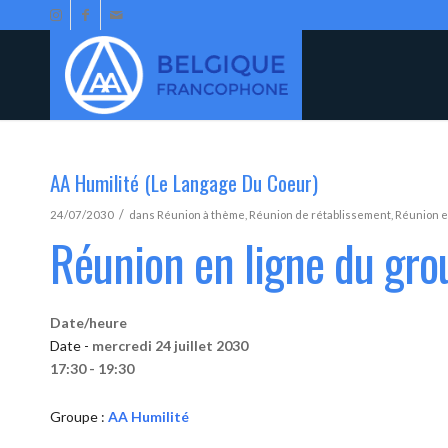
AA Humilité (Le Langage Du Coeur)
/
24/07/2030
dans
Réunion à thème
,
Réunion de rétablissement
,
Réunion e
Réunion en ligne du gro
Date/heure
Date -
mercredi 24 juillet 2030
17:30 - 19:30
Groupe :
AA Humilité