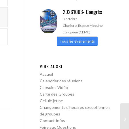
20261003- Congrès
3 octobre
Charleroi Espace Meeting
Européen (CEME)
Tous les évenements
VOIR AUSSI
Accueil
Calendrier des réunions
Capsules Vidéo
Carte des Groupes
Cellule jeune
Changements d’horaires exceptionnels
de groupes
AA
Contact-infos
Foire aux Questions