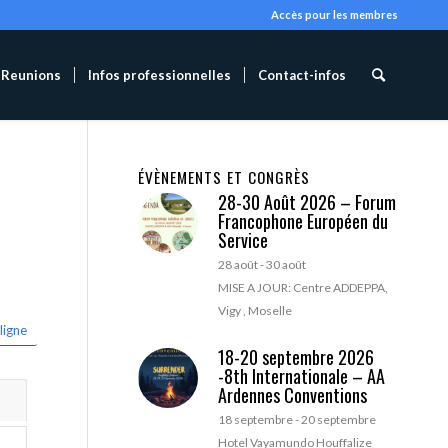
Accès pour les membres
Reunions
Infos professionnelles
Contact-infos
ÉVÈNEMENTS ET CONGRÈS
28-30 Août 2026 – Forum
Francophone Européen du
Service
28 août
-
30 août
MISE A JOUR: Centre ADDEPPA,
Vigy , Moselle
ligne
18-20 septembre 2026
-8th Internationale – AA
Ardennes Conventions
18 septembre
-
20 septembre
Hotel Vayamundo Houffalize