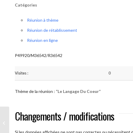
Catégories
Réunion à thème
Réunion de rétablissement
Réunion en ligne
P49920/M36542/R36542
Visites :
0
Thème de la réunion :
“Le Langage Du Coeur”
Changements / modifications
AA Humilité (Le Langage Du Coeur)
Si les données affichées ne sont pas correctes ou nécessitent d'