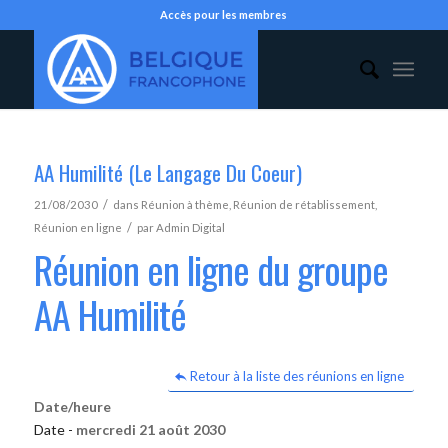
Accès pour les membres
AA Humilité (Le Langage Du Coeur)
/
21/08/2030
dans
Réunion à thème
,
Réunion de rétablissement
,
/
Réunion en ligne
par
Admin Digital
Réunion en ligne du groupe
AA Humilité
Retour à la liste des réunions en ligne
Date/heure
Date -
mercredi 21 août 2030