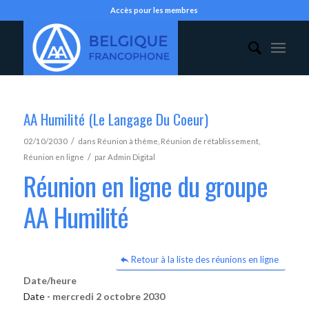
Accès pour les membres
AA Humilité (Le Langage Du Coeur)
/
02/10/2030
dans
Réunion à thème
,
Réunion de rétablissement
,
/
Réunion en ligne
par
Admin Digital
Réunion en ligne du groupe
AA Humilité
Retour à la liste des réunions en ligne
Date/heure
Date -
mercredi 2 octobre 2030