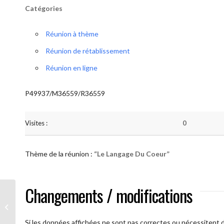
Catégories
Réunion à thème
Réunion de rétablissement
Réunion en ligne
P49937/M36559/R36559
Visites :
0
Thème de la réunion :
“Le Langage Du Coeur”
Changements / modifications
AA Humilité (Le Langage Du Coeur)
Si les données affichées ne sont pas correctes ou nécessitent d'