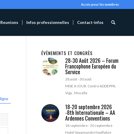
Accès pour les membres
Reunions
Infos professionnelles
Contact-infos
ÉVÈNEMENTS ET CONGRÈS
28-30 Août 2026 – Forum
Francophone Européen du
Service
28 août
-
30 août
MISE A JOUR: Centre ADDEPPA,
Vigy , Moselle
ligne
18-20 septembre 2026
-8th Internationale – AA
Ardennes Conventions
18 septembre
-
20 septembre
Hotel Vayamundo Houffalize