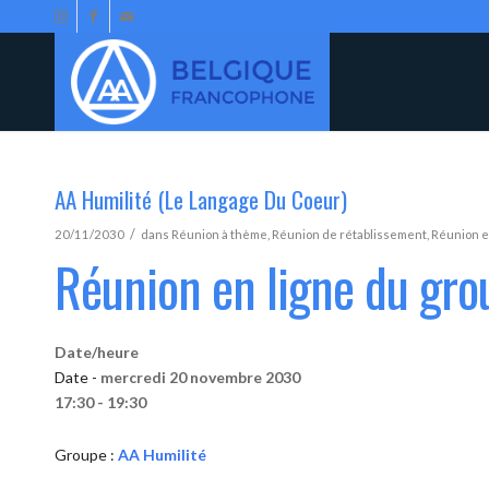
AA Humilité (Le Langage Du Coeur)
/
20/11/2030
dans
Réunion à thème
,
Réunion de rétablissement
,
Réunion e
Réunion en ligne du gro
Date/heure
Date -
mercredi 20 novembre 2030
17:30 - 19:30
Groupe :
AA Humilité