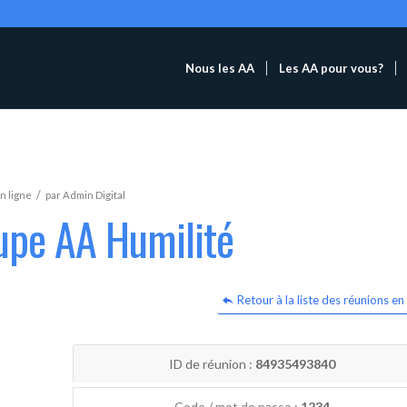
Nous les AA
Les AA pour vous?
/
n ligne
par
Admin Digital
upe AA Humilité
Retour à la liste des réunions en 
ID de réunion :
84935493840
Code / mot de passe :
1234