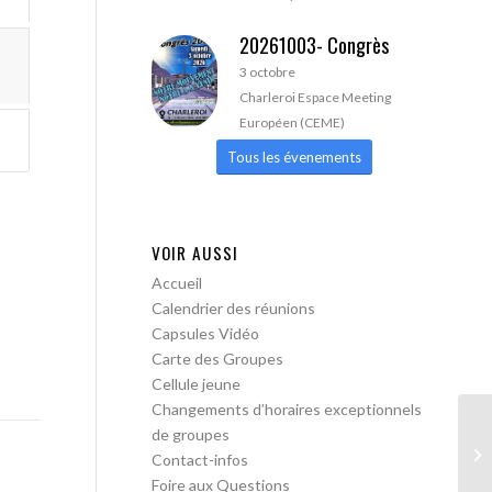
20261003- Congrès
3 octobre
Charleroi Espace Meeting
Européen (CEME)
Tous les évenements
VOIR AUSSI
Accueil
Calendrier des réunions
Capsules Vidéo
Carte des Groupes
Cellule jeune
Changements d’horaires exceptionnels
de groupes
AA
Contact-infos
Foire aux Questions