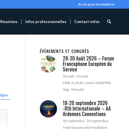
Accès pour les membres
Reunions
Infos professionnelles
Contact-infos
ÉVÈNEMENTS ET CONGRÈS
28-30 Août 2026 – Forum
Francophone Européen du
Service
28 août
-
30 août
MISE A JOUR: Centre ADDEPPA,
Vigy , Moselle
ligne
18-20 septembre 2026
-8th Internationale – AA
Ardennes Conventions
18 septembre
-
20 septembre
Hotel Vayamundo Houffalize