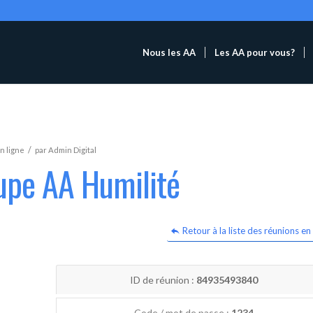
Nous les AA
Les AA pour vous?
/
n ligne
par
Admin Digital
upe AA Humilité
Retour à la liste des réunions en 
ID de réunion :
84935493840
Code / mot de passe :
1234