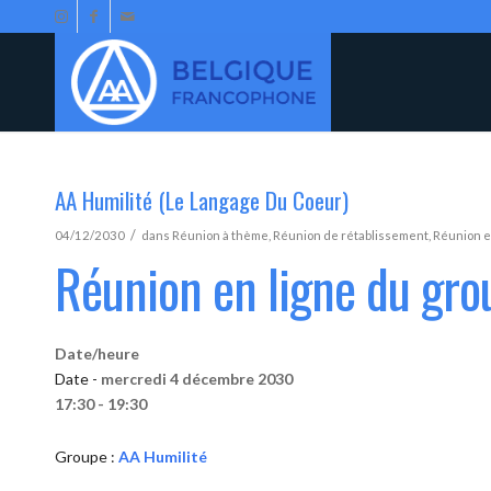
AA Humilité (Le Langage Du Coeur)
/
04/12/2030
dans
Réunion à thème
,
Réunion de rétablissement
,
Réunion e
Réunion en ligne du gro
Date/heure
Date -
mercredi 4 décembre 2030
17:30 - 19:30
Groupe :
AA Humilité