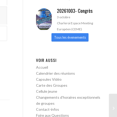
20261003- Congrès
3 octobre
Charleroi Espace Meeting
Européen (CEME)
Tous les évenements
VOIR AUSSI
Accueil
Calendrier des réunions
Capsules Vidéo
Carte des Groupes
Cellule jeune
Changements d’horaires exceptionnels
de groupes
AA
Contact-infos
Foire aux Questions