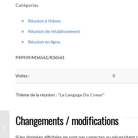
Catégories
Réunion à thème
Réunion de rétablissement
Réunion en ligne
P49939/M36561/R36561
Visites :
0
Thème de la réunion :
“Le Langage Du Coeur”
Changements / modifications
AA Humilité (Le Langage Du Coeur)
Si les données affichées ne sont pas correctes ou nécessitent d'