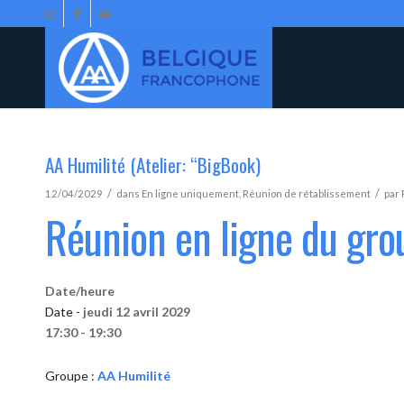
AA Humilité (Atelier: “BigBook)
/
/
12/04/2029
dans
En ligne uniquement
,
Réunion de rétablissement
par
Réunion en ligne du gro
Date/heure
Date -
jeudi 12 avril 2029
17:30 - 19:30
Groupe :
AA Humilité