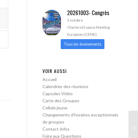
20261003- Congrès
3 octobre
Charleroi Espace Meeting
Européen (CEME)
Tous les évenements
VOIR AUSSI
Accueil
Calendrier des réunions
Capsules Vidéo
Carte des Groupes
Cellule jeune
Changements d’horaires exceptionnels
de groupes
AA
Contact-infos
Foire aux Questions