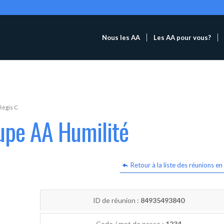
Nous les AA
Les AA pour vous?
Régis C
upe AA Humilité
Retour à la liste des réunions en 
ID de réunion :
84935493840
Code / mot de passe :
1234