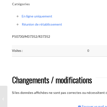
Catégories
En ligne uniquement
Réunion de rétablissement
P50730/M37352/R37352
Visites :
0
Changements / modifications
Si les données affichées ne sont pas correctes ou nécessitent d'
AA Humilité (Atelier: “BigBook)
Envoyer un mail a