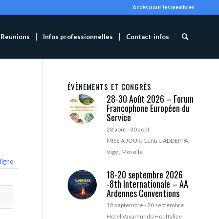
Accès pour les membres
Reunions
Infos professionnelles
Contact-infos
ÉVÈNEMENTS ET CONGRÈS
28-30 Août 2026 – Forum
Francophone Européen du
Service
28 août
-
30 août
MISE A JOUR: Centre ADDEPPA,
Vigy , Moselle
ligne
18-20 septembre 2026
-8th Internationale – AA
Ardennes Conventions
18 septembre
-
20 septembre
Hotel Vayamundo Houffalize