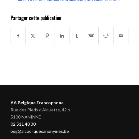
Partager cette publication
AA Belgique Francophone
Rue des Pieds d'Alouette, 42 b
5100 NANINNE
02 511 40 30
bsg@alcooliquesanonymes.be