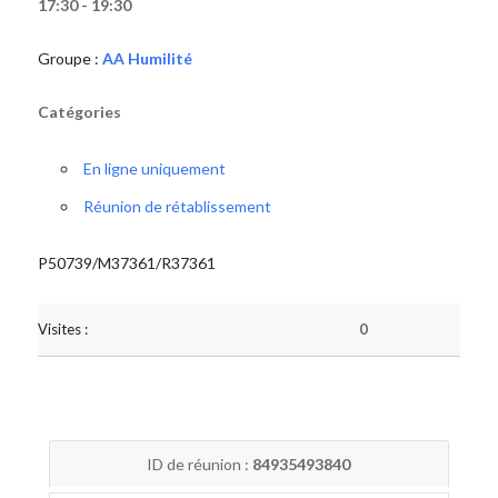
17:30 - 19:30
Groupe :
AA Humilité
Catégories
En ligne uniquement
Réunion de rétablissement
P50739/M37361/R37361
Visites :
0
ID de réunion :
84935493840