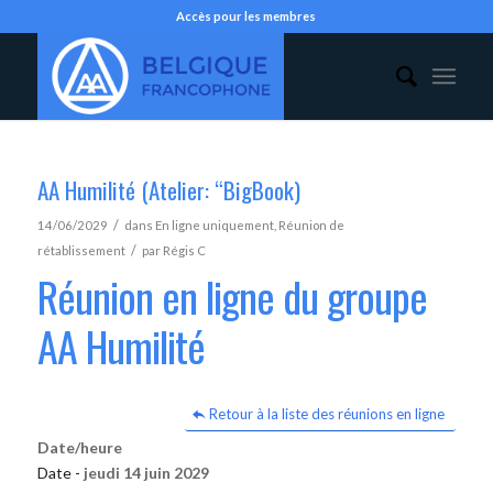
Accès pour les membres
AA Humilité (Atelier: “BigBook)
/
14/06/2029
dans
En ligne uniquement
,
Réunion de
/
rétablissement
par
Régis C
Réunion en ligne du groupe
AA Humilité
Retour à la liste des réunions en ligne
Date/heure
Date -
jeudi 14 juin 2029