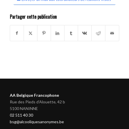
Partager cette publication
AA Belgique Francophone
Rue des Pieds d'Alouette, 42 b
5100 NANINNE
02 511 40 30
bsg@alcooliquesanonymes.be