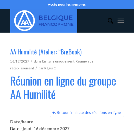
Accès pour les membres
AA Humilité (Atelier: “BigBook)
/
16/12/2027
dans
En ligne uniquement
,
Réunion de
/
rétablissement
par
Régis C
Réunion en ligne du groupe
AA Humilité
Retour à la liste des réunions en ligne
Date/heure
Date -
jeudi 16 décembre 2027