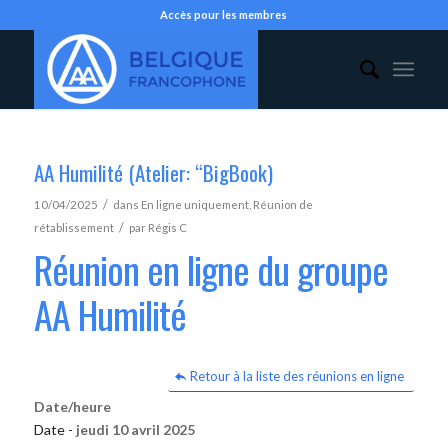
Accès pour les membres
AA Humilité (Atelier: “BigBook)
/
10/04/2025
dans
En ligne uniquement
,
Réunion de
/
rétablissement
par
Régis C
Réunion en ligne du groupe
AA Humilité
Retour à la liste des réunions en ligne
Date/heure
Date -
jeudi 10 avril 2025