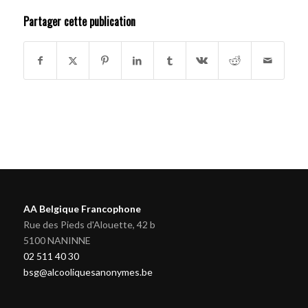
Partager cette publication
AA Belgique Francophone
Rue des Pieds d'Alouette, 42 b
5100 NANINNE
02 511 40 30
bsg@alcooliquesanonymes.be