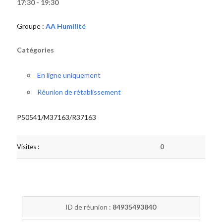
17:30 - 19:30
Groupe :
AA Humilité
Catégories
En ligne uniquement
Réunion de rétablissement
P50541/M37163/R37163
Visites :
0
ID de réunion :
84935493840