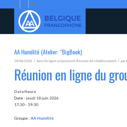
AA Humilité (Atelier: “BigBook)
/
/
18/06/2026
dans
En ligne uniquement
,
Réunion de rétablissement
par
Réunion en ligne du gro
Date/heure
Date -
jeudi 18 juin 2026
17:30 - 19:30
Groupe :
AA Humilité