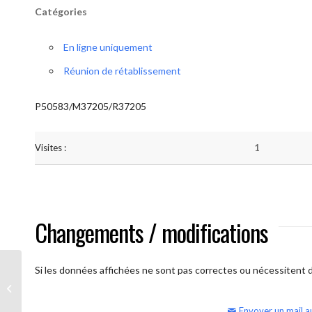
Catégories
En ligne uniquement
Réunion de rétablissement
P50583/M37205/R37205
Visites :
1
Changements / modifications
Si les données affichées ne sont pas correctes ou nécessitent d'
AA Humilité (Atelier: “BigBook)
Envoyer un mail a