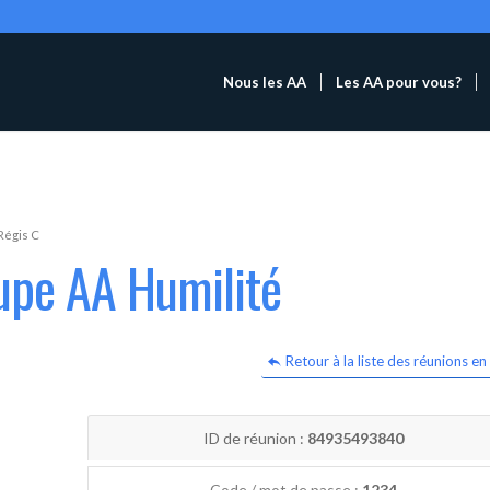
Nous les AA
Les AA pour vous?
Régis C
upe AA Humilité
Retour à la liste des réunions en 
ID de réunion :
84935493840
Code / mot de passe :
1234