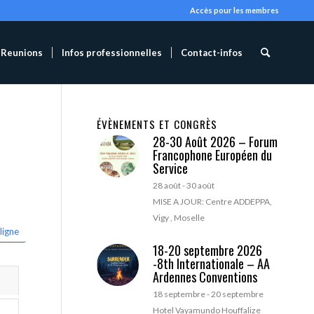
Accès pour les membres
Reunions
Infos professionnelles
Contact-infos
ÉVÈNEMENTS ET CONGRÈS
28-30 Août 2026 – Forum
Francophone Européen du
Service
28 août
-
30 août
MISE A JOUR: Centre ADDEPPA,
Vigy , Moselle
ligne
18-20 septembre 2026
-8th Internationale – AA
Ardennes Conventions
18 septembre
-
20 septembre
Hotel Vayamundo Houffalize