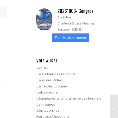
20261003- Congrès
3 octobre
Charleroi Espace Meeting
Européen (CEME)
Tous les évenements
VOIR AUSSI
Accueil
Calendrier des réunions
Capsules Vidéo
Carte des Groupes
Cellule jeune
Changements d’horaires exceptionnels
de groupes
AA
Contact-infos
Foire aux Questions