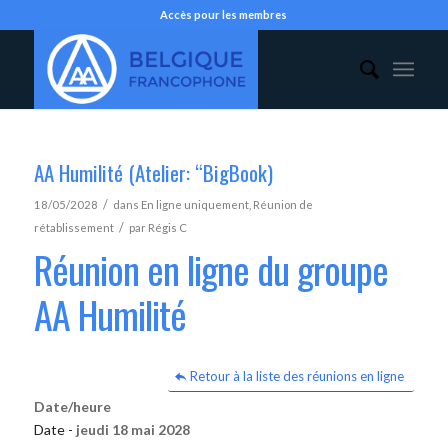
Accès pour les membres
AA Humilité (Atelier: “BigBook)
/
18/05/2028
dans
En ligne uniquement
,
Réunion de
/
rétablissement
par
Régis C
Réunion en ligne du groupe
AA Humilité
Retour à la liste des réunions en ligne
Date/heure
Date -
jeudi 18 mai 2028