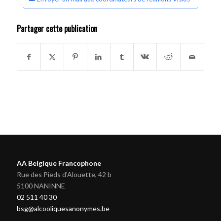
Partager cette publication
AA Belgique Francophone
Rue des Pieds d'Alouette, 42 b
5100 NANINNE
02 511 40 30
bsg@alcooliquesanonymes.be