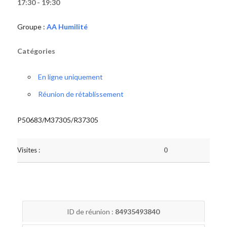
17:30 - 19:30
Groupe :
AA Humilité
Catégories
En ligne uniquement
Réunion de rétablissement
P50683/M37305/R37305
Visites :
0
ID de réunion :
84935493840