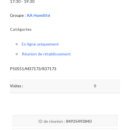
17:30 - 19:30
Groupe :
AA Humilité
Catégories
En ligne uniquement
Réunion de rétablissement
P50551/M37173/R37173
Visites :
0
ID de réunion :
84935493840