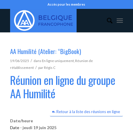
Accès pour les membres
AA Humilité (Atelier: “BigBook)
/
19/06/2025
dans
En ligne uniquement
,
Réunion de
/
rétablissement
par
Régis C
Réunion en ligne du groupe
AA Humilité
Retour à la liste des réunions en ligne
Date/heure
Date -
jeudi 19 juin 2025