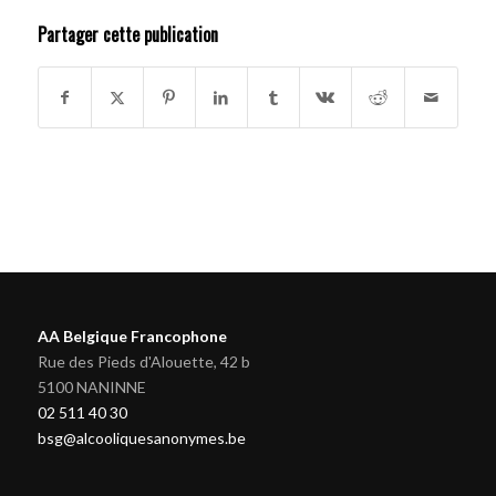
Partager cette publication
AA Belgique Francophone
Rue des Pieds d'Alouette, 42 b
5100 NANINNE
02 511 40 30
bsg@alcooliquesanonymes.be