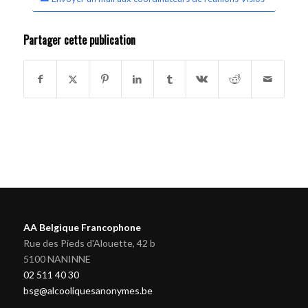
Partager cette publication
AA Belgique Francophone
Rue des Pieds d'Alouette, 42 b
5100 NANINNE
02 511 40 30
bsg@alcooliquesanonymes.be