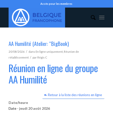
Accès pour les membres
AA Humilité (Atelier: “BigBook)
/
20/08/2026
dans
En ligne uniquement
,
Réunion de
/
rétablissement
par
Régis C
Réunion en ligne du groupe
AA Humilité
Retour à la liste des réunions en ligne
Date/heure
Date -
jeudi 20 août 2026