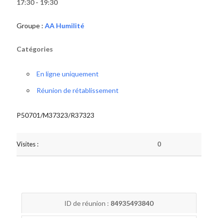
17:30 - 19:30
Groupe :
AA Humilité
Catégories
En ligne uniquement
Réunion de rétablissement
P50701/M37323/R37323
Visites :
0
ID de réunion :
84935493840