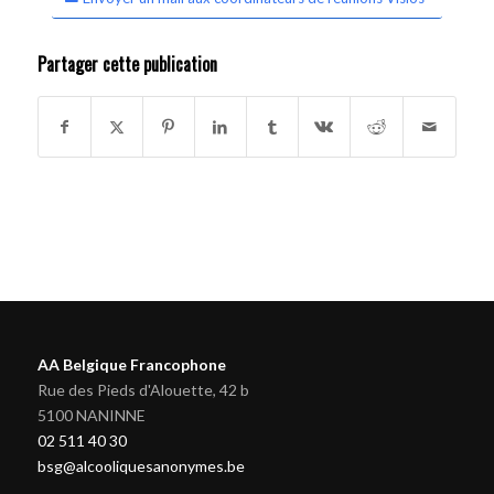
Partager cette publication
AA Belgique Francophone
Rue des Pieds d'Alouette, 42 b
5100 NANINNE
02 511 40 30
bsg@alcooliquesanonymes.be