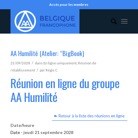
Accès pour les membres
AA Humilité (Atelier: “BigBook)
/
21/09/2028
dans
En ligne uniquement
,
Réunion de
/
rétablissement
par
Régis C
Réunion en ligne du groupe
AA Humilité
Retour à la liste des réunions en ligne
Date/heure
Date -
jeudi 21 septembre 2028