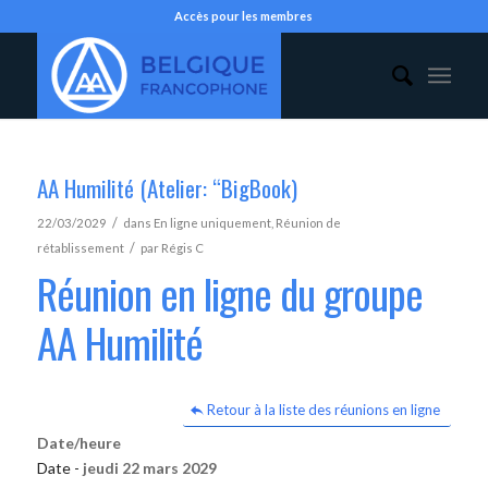
Accès pour les membres
AA Humilité (Atelier: “BigBook)
/
22/03/2029
dans
En ligne uniquement
,
Réunion de
/
rétablissement
par
Régis C
Réunion en ligne du groupe
AA Humilité
Retour à la liste des réunions en ligne
Date/heure
Date -
jeudi 22 mars 2029