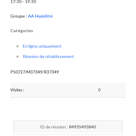
17:30 - 19:30
Groupe :
AA Humilité
Catégories
En ligne uniquement
Réunion de rétablissement
P50727/M37349/R37349
Visites :
0
ID de réunion :
84935493840