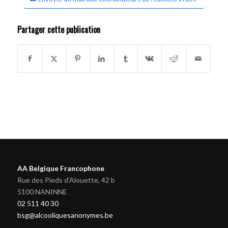
Partager cette publication
AA Belgique Francophone
Rue des Pieds d'Alouette, 42 b
5100 NANINNE
02 511 40 30
bsg@alcooliquesanonymes.be