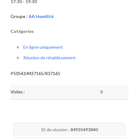
17:30 - 19:30
Groupe :
AA Humilité
Catégories
En ligne uniquement
Réunion de rétablissement
P50543/M37165/R37165
Visites :
0
ID de réunion :
84935493840