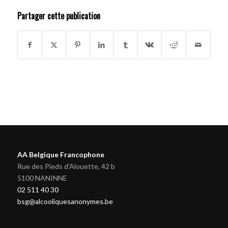
Partager cette publication
AA Belgique Francophone
Rue des Pieds d'Alouette, 42 b
5100 NANINNE
02 511 40 30
bsg@alcooliquesanonymes.be