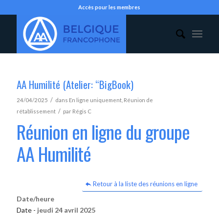
Accès pour les membres
AA Humilité (Atelier: “BigBook)
/
24/04/2025
dans
En ligne uniquement
,
Réunion de
/
rétablissement
par
Régis C
Réunion en ligne du groupe
AA Humilité
Retour à la liste des réunions en ligne
Date/heure
Date -
jeudi 24 avril 2025