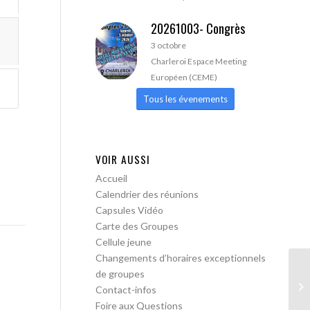
20261003- Congrès
3 octobre
Charleroi Espace Meeting
Européen (CEME)
Tous les évenements
VOIR AUSSI
Accueil
Calendrier des réunions
Capsules Vidéo
Carte des Groupes
Cellule jeune
Changements d’horaires exceptionnels
de groupes
AA
Contact-infos
Foire aux Questions