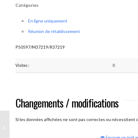
Catégories
En ligne uniquement
Réunion de rétablissement
P50597/M37219/R37219
Visites :
0
Changements / modifications
Si les données affichées ne sont pas correctes ou nécessitent d'
AA Humilité (Atelier: “BigBook)
Envoyer un mail a