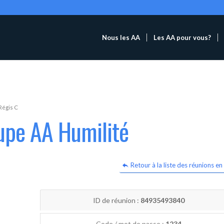
Nous les AA
Les AA pour vous?
Régis C
upe AA Humilité
Retour à la liste des réunions en 
ID de réunion :
84935493840
Code / mot de passe :
1234