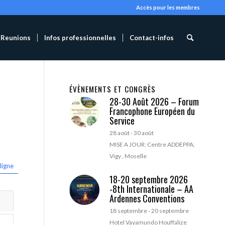
Accès pour les membres
Reunions
Infos professionnelles
Contact-infos
ÉVÈNEMENTS ET CONGRÈS
28-30 Août 2026 – Forum
Francophone Européen du
Service
28 août
-
30 août
MISE A JOUR: Centre ADDEPPA,
Vigy , Moselle
ligne
18-20 septembre 2026
-8th Internationale – AA
Ardennes Conventions
18 septembre
-
20 septembre
Hotel Vayamundo Houffalize