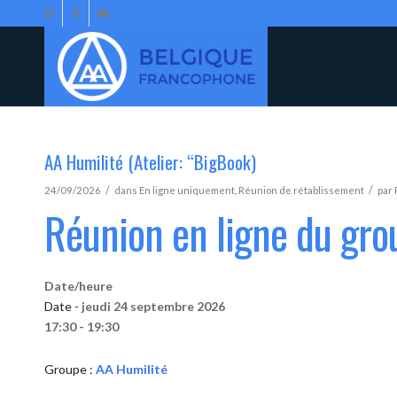
AA Humilité (Atelier: “BigBook)
/
/
24/09/2026
dans
En ligne uniquement
,
Réunion de rétablissement
par
Réunion en ligne du gro
Date/heure
Date -
jeudi 24 septembre 2026
17:30 - 19:30
Groupe :
AA Humilité