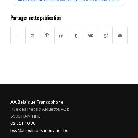
Partager cette publication
AA Belgique Francophone
Rue des Pieds d'Alouette, 42 b
5100 NANINNE
02 511 40 30
bsg@alcooliquesanonymes.be