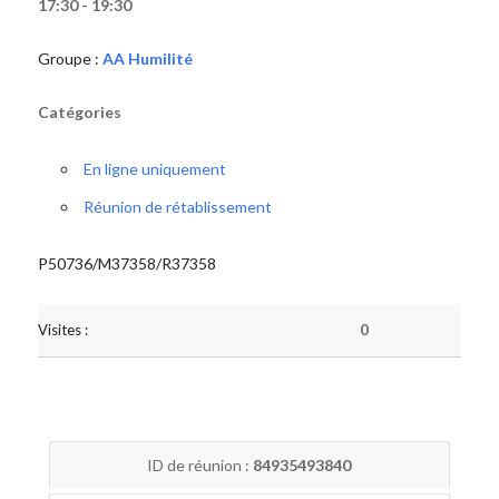
17:30 - 19:30
Groupe :
AA Humilité
Catégories
En ligne uniquement
Réunion de rétablissement
P50736/M37358/R37358
Visites :
0
ID de réunion :
84935493840