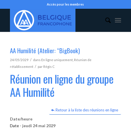
Accès pour les membres
AA Humilité (Atelier: “BigBook)
/
24/05/2029
dans
En ligne uniquement
,
Réunion de
/
rétablissement
par
Régis C
Réunion en ligne du groupe
AA Humilité
Retour à la liste des réunions en ligne
Date/heure
Date -
jeudi 24 mai 2029