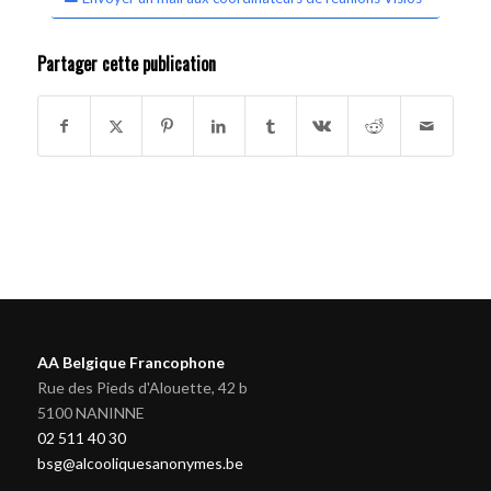
Partager cette publication
AA Belgique Francophone
Rue des Pieds d'Alouette, 42 b
5100 NANINNE
02 511 40 30
bsg@alcooliquesanonymes.be