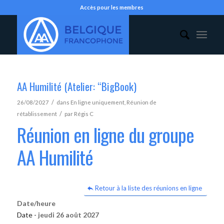
Accès pour les membres
AA Humilité (Atelier: “BigBook)
/
26/08/2027
dans
En ligne uniquement
,
Réunion de
/
rétablissement
par
Régis C
Réunion en ligne du groupe
AA Humilité
Retour à la liste des réunions en ligne
Date/heure
Date -
jeudi 26 août 2027