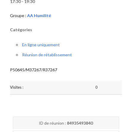
17:30 - 19:30
Groupe :
AA Humilité
Catégories
En ligne uniquement
Réunion de rétablissement
P50645/M37267/R37267
Visites :
0
ID de réunion :
84935493840