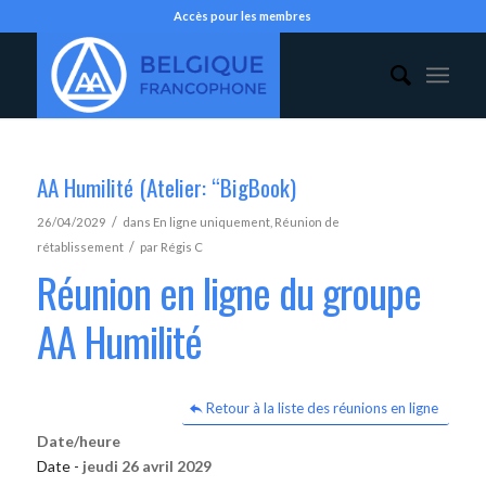
Accès pour les membres
AA Humilité (Atelier: “BigBook)
/
26/04/2029
dans
En ligne uniquement
,
Réunion de
/
rétablissement
par
Régis C
Réunion en ligne du groupe
AA Humilité
Retour à la liste des réunions en ligne
Date/heure
Date -
jeudi 26 avril 2029