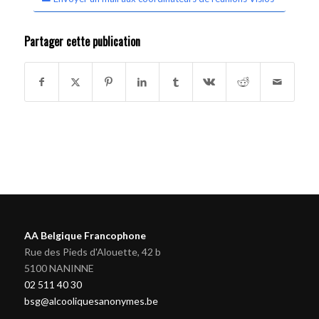
Partager cette publication
AA Belgique Francophone
Rue des Pieds d'Alouette, 42 b
5100 NANINNE
02 511 40 30
bsg@alcooliquesanonymes.be