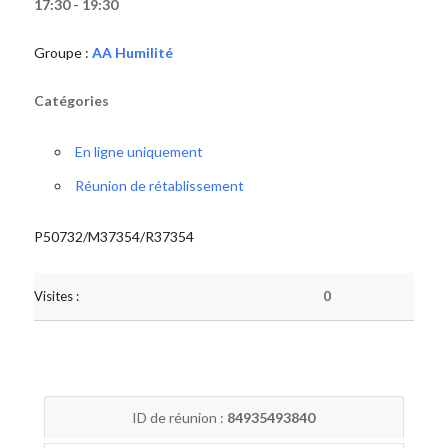
17:30 - 19:30
Groupe :
AA Humilité
Catégories
En ligne uniquement
Réunion de rétablissement
P50732/M37354/R37354
Visites :
0
ID de réunion :
84935493840