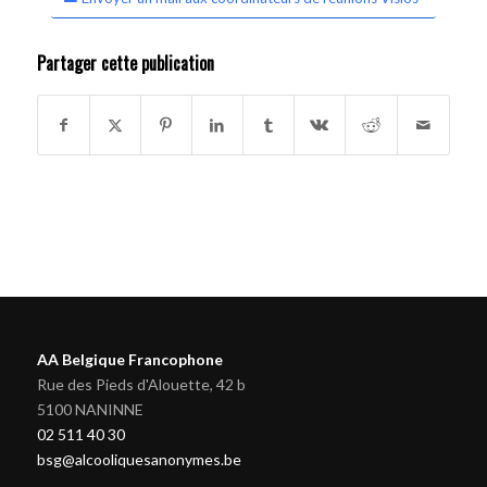
Partager cette publication
AA Belgique Francophone
Rue des Pieds d'Alouette, 42 b
5100 NANINNE
02 511 40 30
bsg@alcooliquesanonymes.be