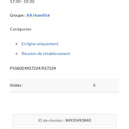
17:30 - 19:30
Groupe :
AA Humilité
Catégories
En ligne uniquement
Réunion de rétablissement
P50602/M37224/R37224
Visites :
0
ID de réunion :
84935493840