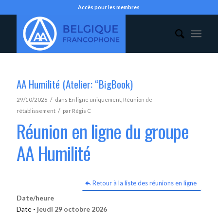
Accès pour les membres
AA Humilité (Atelier: “BigBook)
/
29/10/2026
dans
En ligne uniquement
,
Réunion de
/
rétablissement
par
Régis C
Réunion en ligne du groupe
AA Humilité
Retour à la liste des réunions en ligne
Date/heure
Date -
jeudi 29 octobre 2026