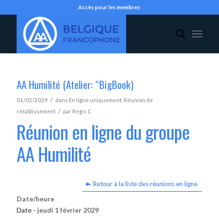
Accès pour les membres
AA Humilité (Atelier: “BigBook)
/
01/02/2029
dans
En ligne uniquement
,
Réunion de
/
rétablissement
par
Régis C
Réunion en ligne du groupe
AA Humilité
Retour à la liste des réunions en ligne
Date/heure
Date -
jeudi 1 février 2029