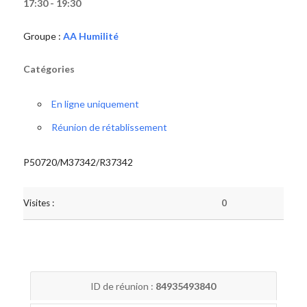
17:30 - 19:30
Groupe :
AA Humilité
Catégories
En ligne uniquement
Réunion de rétablissement
P50720/M37342/R37342
Visites :
0
ID de réunion :
84935493840