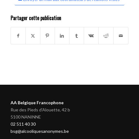
Partager cette publication
AA Belgique Francophone
Rue des Pieds d'Alouette, 42 b
5100 NANINNE
02 511 40 30
bsg@alcooliquesanonymes.be