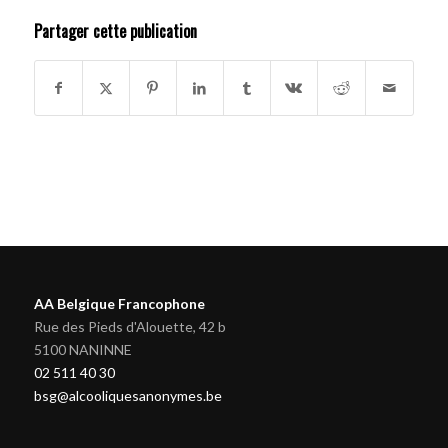
Partager cette publication
AA Belgique Francophone
Rue des Pieds d'Alouette, 42 b
5100 NANINNE
02 511 40 30
bsg@alcooliquesanonymes.be