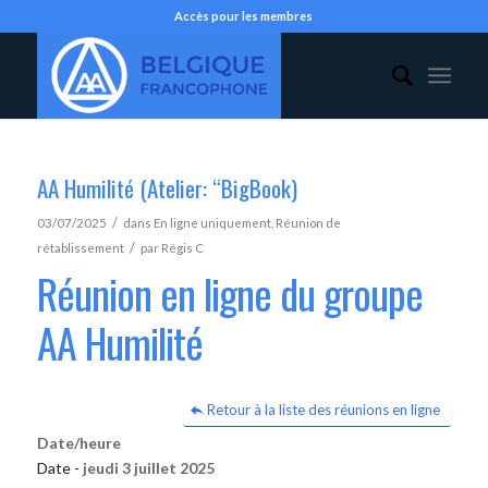
Accès pour les membres
AA Humilité (Atelier: “BigBook)
/
03/07/2025
dans
En ligne uniquement
,
Réunion de
/
rétablissement
par
Régis C
Réunion en ligne du groupe
AA Humilité
Retour à la liste des réunions en ligne
Date/heure
Date -
jeudi 3 juillet 2025