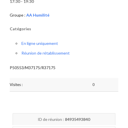
17:30 - 19:30
Groupe :
AA Humilité
Catégories
En ligne uniquement
Réunion de rétablissement
P50553/M37175/R37175
Visites :
0
ID de réunion :
84935493840