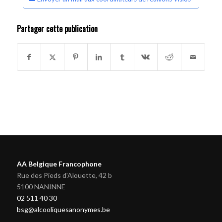
Partager cette publication
AA Belgique Francophone
Rue des Pieds d'Alouette, 42 b
5100 NANINNE
02 511 40 30
bsg@alcooliquesanonymes.be