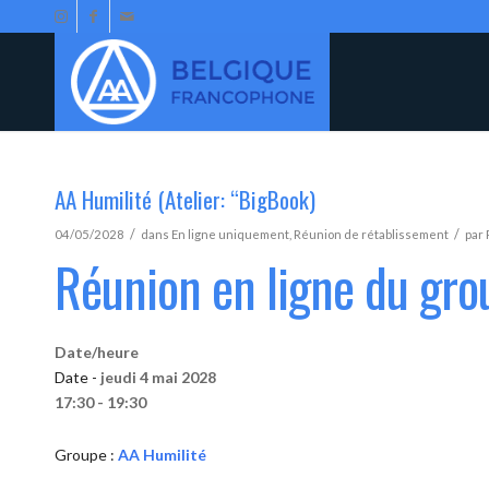
AA Humilité (Atelier: “BigBook)
/
/
04/05/2028
dans
En ligne uniquement
,
Réunion de rétablissement
par
Réunion en ligne du gro
Date/heure
Date -
jeudi 4 mai 2028
17:30 - 19:30
Groupe :
AA Humilité