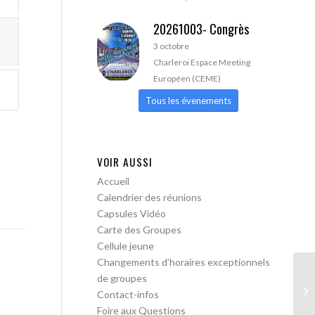
20261003- Congrès
3 octobre
Charleroi Espace Meeting
Européen (CEME)
Tous les évenements
VOIR AUSSI
Accueil
Calendrier des réunions
Capsules Vidéo
Carte des Groupes
Cellule jeune
Changements d’horaires exceptionnels
de groupes
AA
Contact-infos
Foire aux Questions