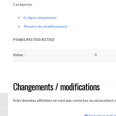
Catégories
En ligne uniquement
Réunion de rétablissement
P50681/M37303/R37303
Visites :
0
Changements / modifications
Si les données affichées ne sont pas correctes ou nécessitent d'
AA Humilité (Atelier: “BigBook)
Envoyer un mail a