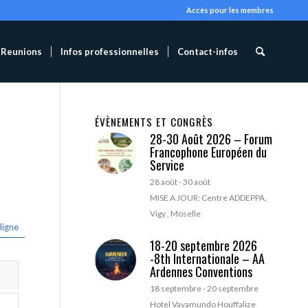
Accès pour les membres
Reunions
Infos professionnelles
Contact-infos
ÉVÈNEMENTS ET CONGRÈS
28-30 Août 2026 – Forum
Francophone Européen du
Service
28 août
-
30 août
MISE A JOUR: Centre ADDEPPA,
Vigy , Moselle
ligne
18-20 septembre 2026
-8th Internationale – AA
Ardennes Conventions
18 septembre
-
20 septembre
Hotel Vayamundo Houffalize