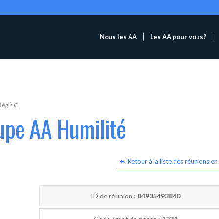
Nous les AA
Les AA pour vous?
Régis C
upe AA Humilité
Retour à la liste des réunions en 
ID de réunion :
84935493840
Code / mot de passe :
1234