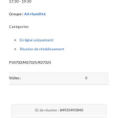
17:30 - 19:30
Groupe :
AA Humilité
Catégories
En ligne uniquement
Réunion de rétablissement
P50703/M37325/R37325
Visites :
0
ID de réunion :
84935493840