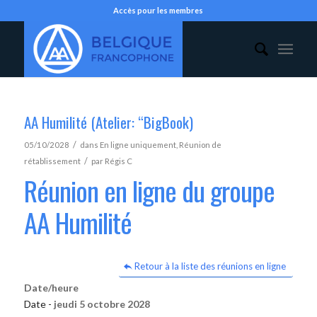
Accès pour les membres
AA Humilité (Atelier: “BigBook)
/
05/10/2028
dans
En ligne uniquement
,
Réunion de
/
rétablissement
par
Régis C
Réunion en ligne du groupe
AA Humilité
Retour à la liste des réunions en ligne
Date/heure
Date -
jeudi 5 octobre 2028