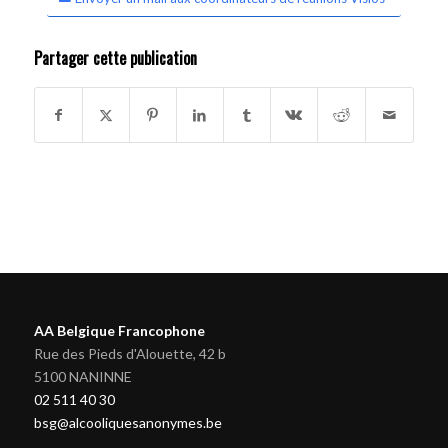
Partager cette publication
AA Belgique Francophone
Rue des Pieds d'Alouette, 42 b
5100 NANINNE
02 511 40 30
bsg@alcooliquesanonymes.be