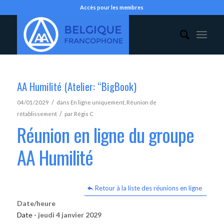
Accès pour les membres
AA Humilité (Atelier: “BigBook)
/
04/01/2029
dans
En ligne uniquement
,
Réunion de
/
rétablissement
par
Régis C
Réunion en ligne du groupe
AA Humilité
Retour à la liste des réunions en ligne
Date/heure
Date -
jeudi 4 janvier 2029