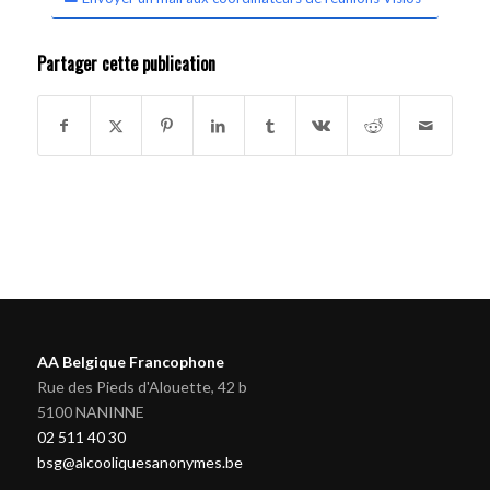
Partager cette publication
AA Belgique Francophone
Rue des Pieds d'Alouette, 42 b
5100 NANINNE
02 511 40 30
bsg@alcooliquesanonymes.be