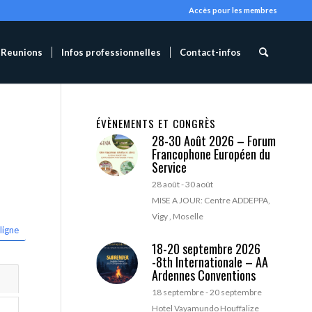
Accès pour les membres
Reunions
Infos professionnelles
Contact-infos
ÉVÈNEMENTS ET CONGRÈS
28-30 Août 2026 – Forum
Francophone Européen du
Service
28 août
-
30 août
MISE A JOUR: Centre ADDEPPA,
Vigy , Moselle
ligne
18-20 septembre 2026
-8th Internationale – AA
Ardennes Conventions
18 septembre
-
20 septembre
Hotel Vayamundo Houffalize