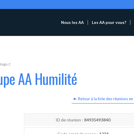
Nous les AA
Les AA pour vous?
Régis C
upe AA Humilité
Retour à la liste des réunions en 
ID de réunion :
84935493840
Code / mot de passe :
1234