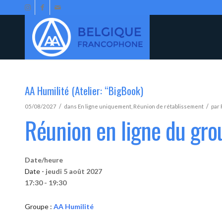
AA Humilité (Atelier: “BigBook)
/
/
05/08/2027
dans
En ligne uniquement
,
Réunion de rétablissement
par
Réunion en ligne du gro
Date/heure
Date -
jeudi 5 août 2027
17:30 - 19:30
Groupe :
AA Humilité