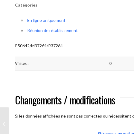
Catégories
En ligne uniquement
Réunion de rétablissement
P50642/M37264/R37264
Visites :
0
Changements / modifications
Si les données affichées ne sont pas correctes ou nécessitent d'
AA Humilité (Atelier: “BigBook)
Envoyer un mail a