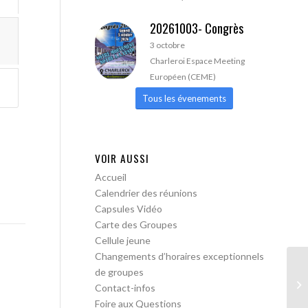
20261003- Congrès
3 octobre
Charleroi Espace Meeting
Européen (CEME)
Tous les évenements
VOIR AUSSI
Accueil
Calendrier des réunions
Capsules Vidéo
Carte des Groupes
Cellule jeune
Changements d’horaires exceptionnels
de groupes
AA
Contact-infos
Foire aux Questions