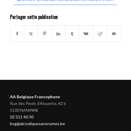
Partager cette publication
AA Belgique Francophone
Rue des Pieds d'Alouette, 42 b
5100 NANINNE
02 511 40 30
bsg@alcooliquesanonymes.be