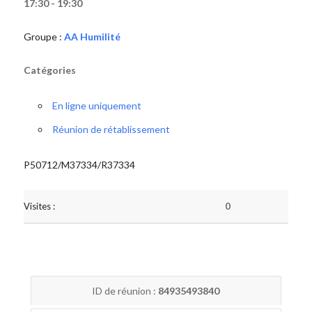
17:30 - 19:30
Groupe :
AA Humilité
Catégories
En ligne uniquement
Réunion de rétablissement
P50712/M37334/R37334
Visites :
0
ID de réunion :
84935493840