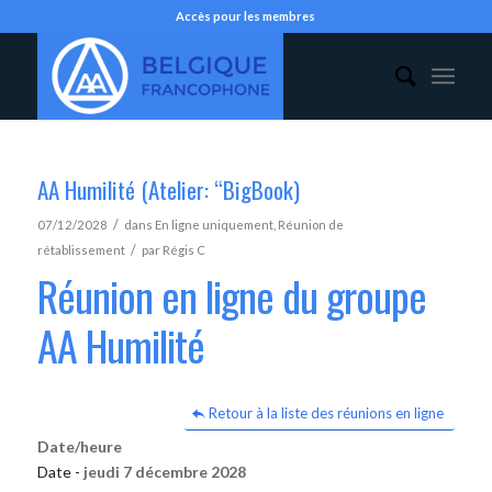
Accès pour les membres
AA Humilité (Atelier: “BigBook)
/
07/12/2028
dans
En ligne uniquement
,
Réunion de
/
rétablissement
par
Régis C
Réunion en ligne du groupe
AA Humilité
Retour à la liste des réunions en ligne
Date/heure
Date -
jeudi 7 décembre 2028