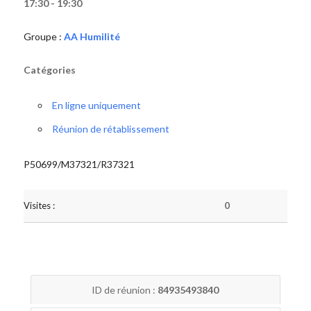
17:30 - 19:30
Groupe :
AA Humilité
Catégories
En ligne uniquement
Réunion de rétablissement
P50699/M37321/R37321
Visites :
0
ID de réunion :
84935493840