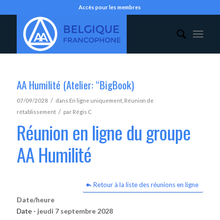
Accès pour les membres
AA Humilité (Atelier: “BigBook)
/
07/09/2028
dans
En ligne uniquement
,
Réunion de
/
rétablissement
par
Régis C
Réunion en ligne du groupe
AA Humilité
Retour à la liste des réunions en ligne
Date/heure
Date -
jeudi 7 septembre 2028