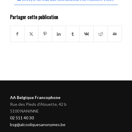
Partager cette publication
AA Belgique Francophone
Rue des Pieds d'Alouette, 42 b
5100 NANINNE
02 511 40 30
bsg@alcooliquesanonymes.be