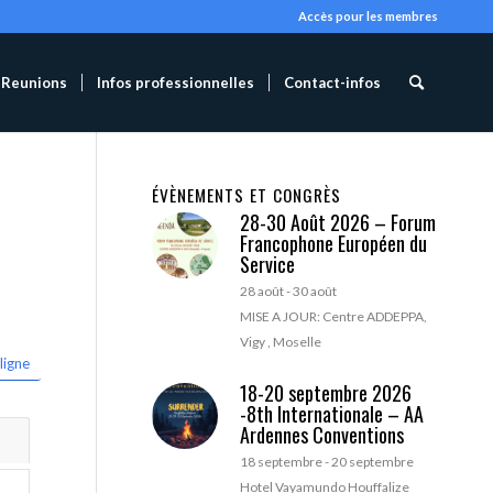
Accès pour les membres
Reunions
Infos professionnelles
Contact-infos
ÉVÈNEMENTS ET CONGRÈS
28-30 Août 2026 – Forum
Francophone Européen du
Service
28 août
-
30 août
MISE A JOUR: Centre ADDEPPA,
Vigy , Moselle
ligne
18-20 septembre 2026
-8th Internationale – AA
Ardennes Conventions
18 septembre
-
20 septembre
Hotel Vayamundo Houffalize