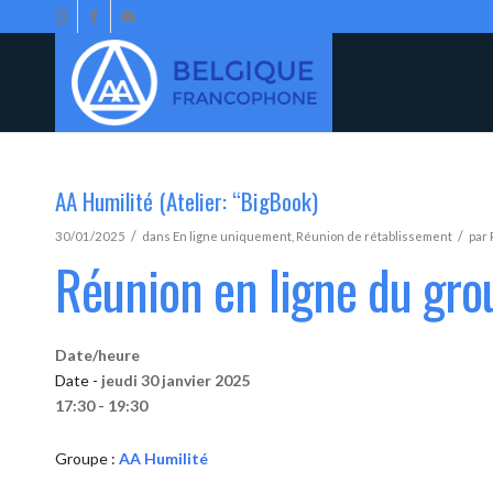
AA Humilité (Atelier: “BigBook)
/
/
30/01/2025
dans
En ligne uniquement
,
Réunion de rétablissement
par
Réunion en ligne du gro
Date/heure
Date -
jeudi 30 janvier 2025
17:30 - 19:30
Groupe :
AA Humilité