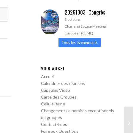
20261003- Congrès
3 octobre
Charleroi Espace Meeting
Européen (CEME)
Tous les évenements
VOIR AUSSI
Accueil
Calendrier des réunions
Capsules Vidéo
Carte des Groupes
Cellule jeune
Changements d’horaires exceptionnels
de groupes
AA
Contact-infos
Foire aux Questions