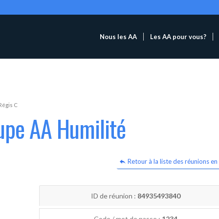
Nous les AA
Les AA pour vous?
Régis C
upe AA Humilité
Retour à la liste des réunions en 
ID de réunion :
84935493840
Code / mot de passe :
1234