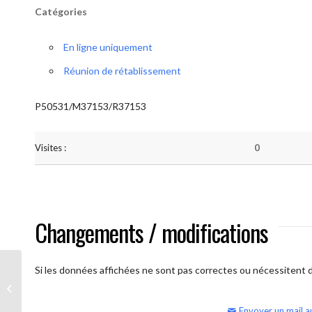
Catégories
En ligne uniquement
Réunion de rétablissement
P50531/M37153/R37153
Visites :
0
Changements / modifications
Si les données affichées ne sont pas correctes ou nécessitent d'
AA Humilité (Atelier: “BigBook)
Envoyer un mail a