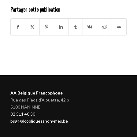
Partager cette publication
AA Belgique Francophone
Rue des Pieds d'Alouette, 42 b
5100 NANINNE
02 511 40 30
bsg@alcooliquesanonymes.be