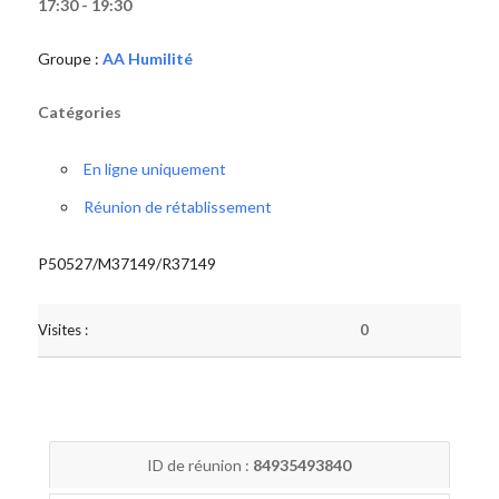
17:30 - 19:30
Groupe :
AA Humilité
Catégories
En ligne uniquement
Réunion de rétablissement
P50527/M37149/R37149
Visites :
0
ID de réunion :
84935493840