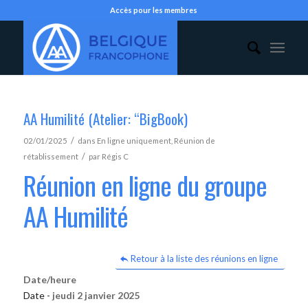
Accès pour les membres
AA Humilité (Atelier: “BigBook)
/
02/01/2025
dans
En ligne uniquement
,
Réunion de
/
rétablissement
par
Régis C
Réunion en ligne du groupe
AA Humilité
Retour à la liste des réunions en ligne
Date/heure
Date -
jeudi 2 janvier 2025