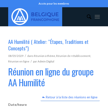
Accès pour les membres
AA Humilité ( Atelier: “Étapes, Traditions et
Concepts”)
/
08/05/2029
dans
Réunion à thème
,
Réunion de rétablissement
,
/
Réunion en ligne
par
Admin Digital
Réunion en ligne du groupe
AA Humilité
Retour à la liste des réunions en ligne
Date/heure