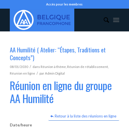
Accès pour les membres
AA Humilité ( Atelier: “Étapes, Traditions et
Concepts”)
/
08/01/2030
dans
Réunion à thème
,
Réunion de rétablissement
,
/
Réunion en ligne
par
Admin Digital
Réunion en ligne du groupe
AA Humilité
Retour à la liste des réunions en ligne
Date/heure