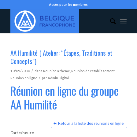
Accès pour les membres
AA Humilité ( Atelier: “Étapes, Traditions et
Concepts”)
/
10/09/2030
dans
Réunion à thème
,
Réunion de rétablissement
,
/
Réunion en ligne
par
Admin Digital
Réunion en ligne du groupe
AA Humilité
Retour à la liste des réunions en ligne
Date/heure