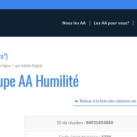
Nous les AA
Les AA pour vous?
ts”)
/
n ligne
par
Admin Digital
upe AA Humilité
Retour à la liste des réunions en 
ID de réunion :
84935493840
Code / mot de passe :
1234