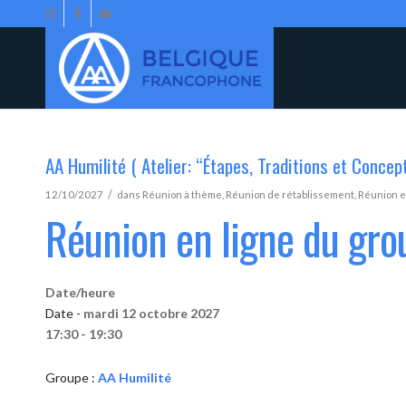
AA Humilité ( Atelier: “Étapes, Traditions et Concep
/
12/10/2027
dans
Réunion à thème
,
Réunion de rétablissement
,
Réunion e
Réunion en ligne du gro
Date/heure
Date -
mardi 12 octobre 2027
17:30 - 19:30
Groupe :
AA Humilité