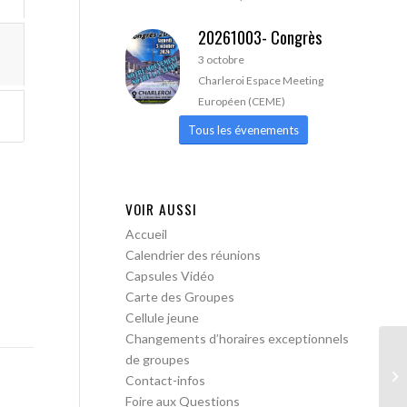
20261003- Congrès
3 octobre
Charleroi Espace Meeting
Européen (CEME)
Tous les évenements
VOIR AUSSI
Accueil
Calendrier des réunions
Capsules Vidéo
Carte des Groupes
Cellule jeune
Changements d’horaires exceptionnels
de groupes
AA
Contact-infos
Tr
Foire aux Questions