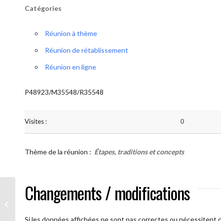
Catégories
Réunion à thème
Réunion de rétablissement
Réunion en ligne
P48923/M35548/R35548
Visites :
0
Thème de la réunion :
Étapes, traditions et concepts
Changements / modifications
AA Humilité ( Atelier: “Étapes,
Traditions et Concepts”)
Si les données affichées ne sont pas correctes ou nécessitent d'