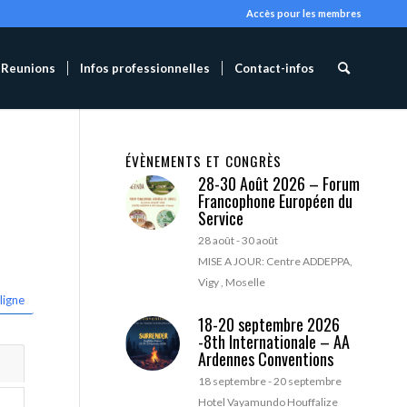
Accès pour les membres
Reunions
Infos professionnelles
Contact-infos
ÉVÈNEMENTS ET CONGRÈS
28-30 Août 2026 – Forum
Francophone Européen du
Service
28 août
-
30 août
MISE A JOUR: Centre ADDEPPA,
Vigy , Moselle
ligne
18-20 septembre 2026
-8th Internationale – AA
Ardennes Conventions
18 septembre
-
20 septembre
Hotel Vayamundo Houffalize