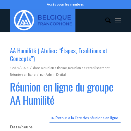
Accès pour les membres
AA Humilité ( Atelier: “Étapes, Traditions et
Concepts”)
/
12/09/2028
dans
Réunion à thème
,
Réunion de rétablissement
,
/
Réunion en ligne
par
Admin Digital
Réunion en ligne du groupe
AA Humilité
Retour à la liste des réunions en ligne
Date/heure