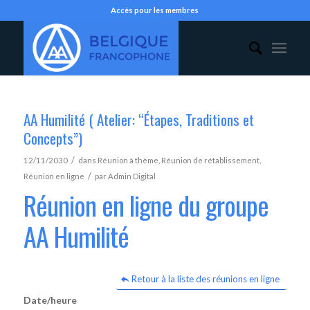
Accès pour les membres
AA Humilité ( Atelier: “Étapes, Traditions et
Concepts”)
/
12/11/2030
dans
Réunion à thème
,
Réunion de rétablissement
,
/
Réunion en ligne
par
Admin Digital
Réunion en ligne du groupe
AA Humilité
Retour à la liste des réunions en ligne
Date/heure