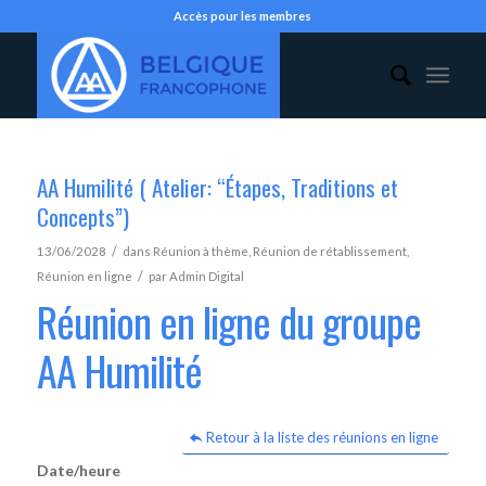
Accès pour les membres
AA Humilité ( Atelier: “Étapes, Traditions et
Concepts”)
/
13/06/2028
dans
Réunion à thème
,
Réunion de rétablissement
,
/
Réunion en ligne
par
Admin Digital
Réunion en ligne du groupe
AA Humilité
Retour à la liste des réunions en ligne
Date/heure