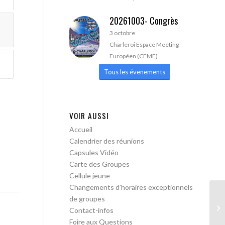
20261003- Congrès
3 octobre
Charleroi Espace Meeting
Européen (CEME)
Tous les évenements
VOIR AUSSI
Accueil
Calendrier des réunions
Capsules Vidéo
Carte des Groupes
Cellule jeune
Changements d’horaires exceptionnels
de groupes
AA
Contact-infos
Tr
Foire aux Questions