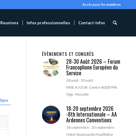
Accès pour les membres
Reunions
Infos professionnelles
Contact-infos
ÉVÈNEMENTS ET CONGRÈS
28-30 Août 2026 – Forum
Francophone Européen du
Service
28 août
-
30 août
MISE A JOUR: Centre ADDEPPA,
Vigy , Moselle
ligne
18-20 septembre 2026
-8th Internationale – AA
Ardennes Conventions
18 septembre
-
20 septembre
Hotel Vayamundo Houffalize