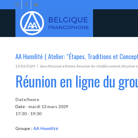
AA Humilité ( Atelier: “Étapes, Traditions et Concep
/
13/03/2029
dans
Réunion à thème
,
Réunion de rétablissement
,
Réunion e
Réunion en ligne du gro
Date/heure
Date -
mardi 13 mars 2029
17:30 - 19:30
Groupe :
AA Humilité