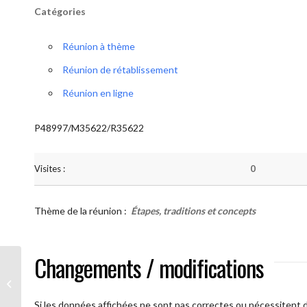
Catégories
Réunion à thème
Réunion de rétablissement
Réunion en ligne
P48997/M35622/R35622
Visites :
0
Thème de la réunion :
Étapes, traditions et concepts
Changements / modifications
AA Humilité ( Atelier: “Étapes,
Traditions et Concepts”)
Si les données affichées ne sont pas correctes ou nécessitent d'