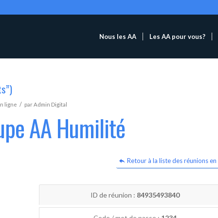
Nous les AA
Les AA pour vous?
ts”)
/
n ligne
par
Admin Digital
upe AA Humilité
Retour à la liste des réunions en 
ID de réunion :
84935493840
Code / mot de passe :
1234