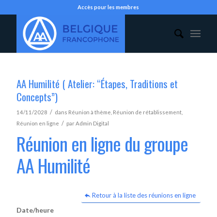
Accès pour les membres
AA Humilité ( Atelier: “Étapes, Traditions et
Concepts”)
/
14/11/2028
dans
Réunion à thème
,
Réunion de rétablissement
,
/
Réunion en ligne
par
Admin Digital
Réunion en ligne du groupe
AA Humilité
Retour à la liste des réunions en ligne
Date/heure