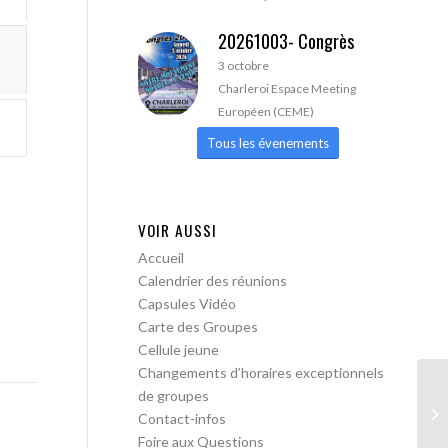
20261003- Congrès
3 octobre
Charleroi Espace Meeting
Européen (CEME)
Tous les évenements
VOIR AUSSI
Accueil
Calendrier des réunions
Capsules Vidéo
Carte des Groupes
Cellule jeune
Changements d’horaires exceptionnels
de groupes
AA
Contact-infos
Tr
Foire aux Questions