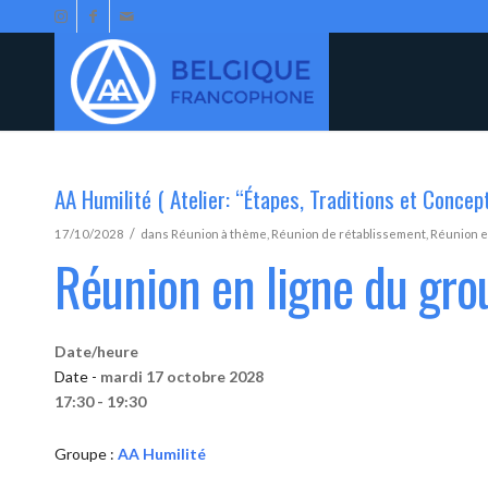
AA Humilité ( Atelier: “Étapes, Traditions et Concep
/
17/10/2028
dans
Réunion à thème
,
Réunion de rétablissement
,
Réunion e
Réunion en ligne du gro
Date/heure
Date -
mardi 17 octobre 2028
17:30 - 19:30
Groupe :
AA Humilité