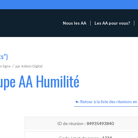
Nous les AA
Les AA pour vous?
ts”)
/
n ligne
par
Admin Digital
upe AA Humilité
Retour à la liste des réunions en 
ID de réunion :
84935493840
Code / mot de passe :
1234