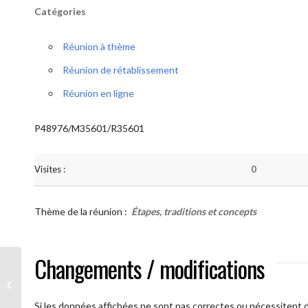
Catégories
Réunion à thème
Réunion de rétablissement
Réunion en ligne
P48976/M35601/R35601
Visites :
0
Thème de la réunion :
Étapes, traditions et concepts
Changements / modifications
AA Humilité ( Atelier: “Étapes,
Traditions et Concepts”)
Si les données affichées ne sont pas correctes ou nécessitent d'