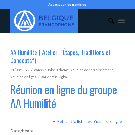
Accès pour les membres
AA Humilité ( Atelier: “Étapes, Traditions et
Concepts”)
/
21/08/2029
dans
Réunion à thème
,
Réunion de rétablissement
,
/
Réunion en ligne
par
Admin Digital
Réunion en ligne du groupe
AA Humilité
Retour à la liste des réunions en ligne
Date/heure