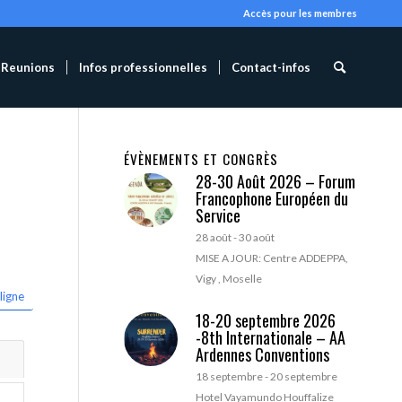
Accès pour les membres
Reunions
Infos professionnelles
Contact-infos
ÉVÈNEMENTS ET CONGRÈS
28-30 Août 2026 – Forum
Francophone Européen du
Service
28 août
-
30 août
MISE A JOUR: Centre ADDEPPA,
Vigy , Moselle
ligne
18-20 septembre 2026
-8th Internationale – AA
Ardennes Conventions
18 septembre
-
20 septembre
Hotel Vayamundo Houffalize