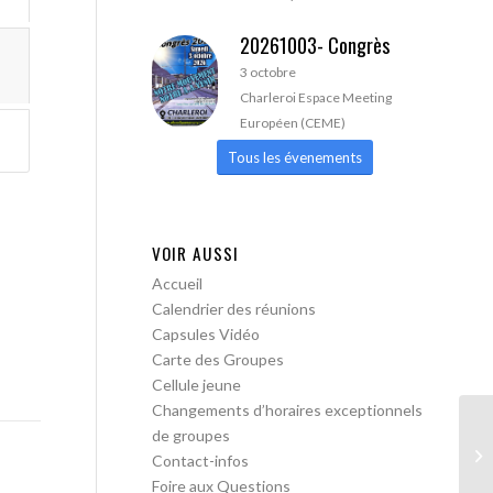
20261003- Congrès
3 octobre
Charleroi Espace Meeting
Européen (CEME)
Tous les évenements
VOIR AUSSI
Accueil
Calendrier des réunions
Capsules Vidéo
Carte des Groupes
Cellule jeune
Changements d’horaires exceptionnels
de groupes
AA
Contact-infos
Tr
Foire aux Questions