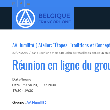
AA Humilité ( Atelier: “Étapes, Traditions et Concep
/
23/07/2030
dans
Réunion à thème
,
Réunion de rétablissement
,
Réunion e
Réunion en ligne du gro
Date/heure
Date -
mardi 23 juillet 2030
17:30 - 19:30
Groupe :
AA Humilité