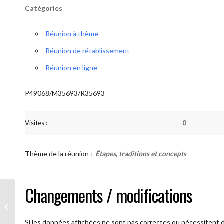
Catégories
Réunion à thème
Réunion de rétablissement
Réunion en ligne
P49068/M35693/R35693
Visites :
0
Thème de la réunion :
Étapes, traditions et concepts
Changements / modifications
AA Humilité ( Atelier: “Étapes,
Traditions et Concepts”)
Si les données affichées ne sont pas correctes ou nécessitent d'