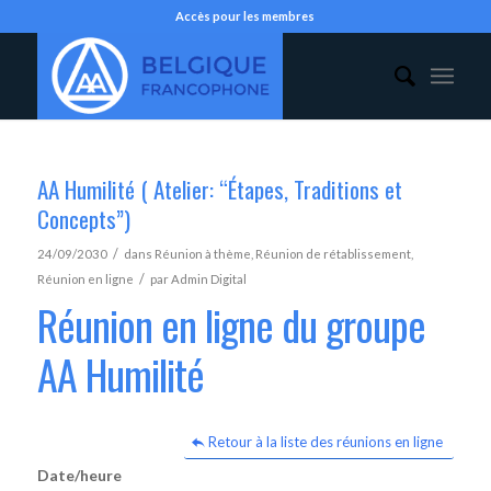
Accès pour les membres
AA Humilité ( Atelier: “Étapes, Traditions et
Concepts”)
/
24/09/2030
dans
Réunion à thème
,
Réunion de rétablissement
,
/
Réunion en ligne
par
Admin Digital
Réunion en ligne du groupe
AA Humilité
Retour à la liste des réunions en ligne
Date/heure