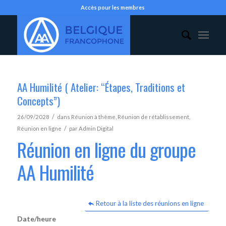
Accès pour les membres
AA Humilité ( Atelier: “Étapes, Traditions et
Concepts”)
/
26/09/2028
dans
Réunion à thème
,
Réunion de rétablissement
,
/
Réunion en ligne
par
Admin Digital
Réunion en ligne du groupe
AA Humilité
Retour à la liste des réunions en ligne
Date/heure